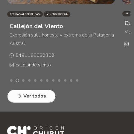
ALIME
BEBIDAS ALCOHÓLICAS
VIÑEDO/BODEGA
Cu
Callejón del Viento
Merm
Expresión sutil, honesta y extrema de la Patagonia
Austral
c
5491166582302
callejondelviento
Ver todos