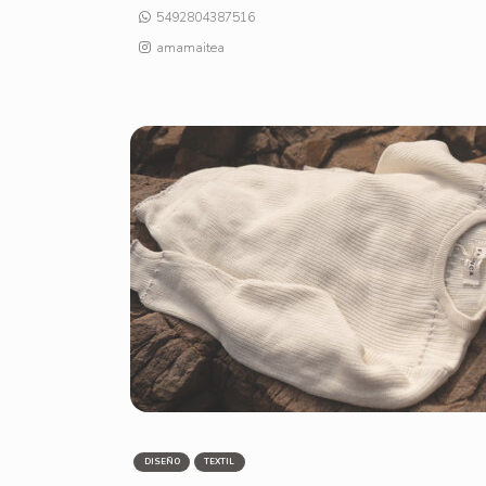
5492804387516
amamaitea
DISEÑO
TEXTIL