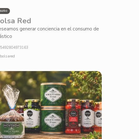
ISEÑO
olsa Red
seamos generar conciencia en el consumo de
ástico
5492804973163
bolsared