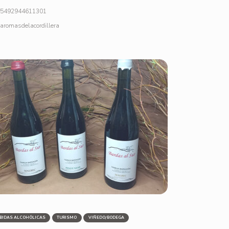
5492944611301
aromasdelacordillera
BIDAS ALCOHÓLICAS
TURISMO
VIÑEDO/BODEGA