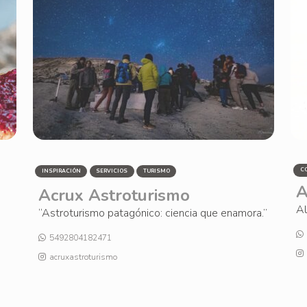
C
INSPIRACIÓN
SERVICIOS
TURISMO
A
Acrux Astroturismo
Al
“Astroturismo patagónico: ciencia que enamora.”
5492804182471
acruxastroturismo