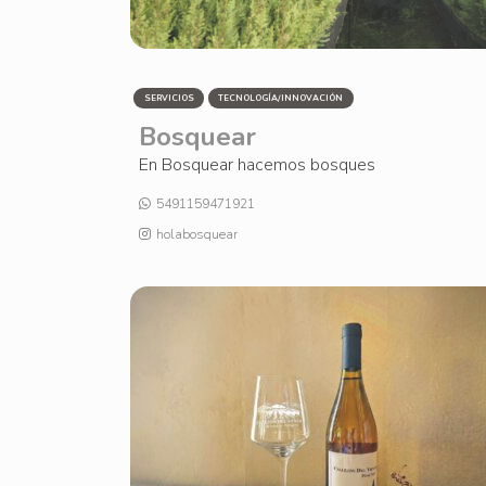
SERVICIOS
TECNOLOGÍA/INNOVACIÓN
Bosquear
En Bosquear hacemos bosques
5491159471921
holabosquear