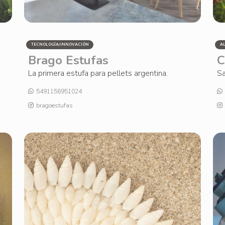
TECNOLOGÍA/INNOVACIÓN
A
Brago Estufas
C
La primera estufa para pellets argentina.
Sa
5491156951024
bragoestufas