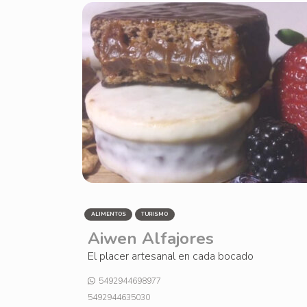
ALIMENTOS
TURISMO
Aiwen Alfajores
El placer artesanal en cada bocado
5492944698977
5492944635030