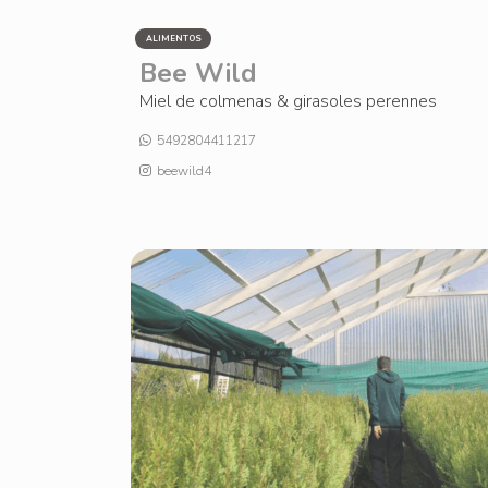
ALIMENTOS
Bee Wild
Miel de colmenas & girasoles perennes
5492804411217
beewild4