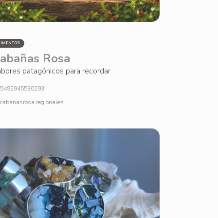
LIMENTOS
abañas Rosa
bores patagónicos para recordar
5492945530293
cabanasrosa.regionales