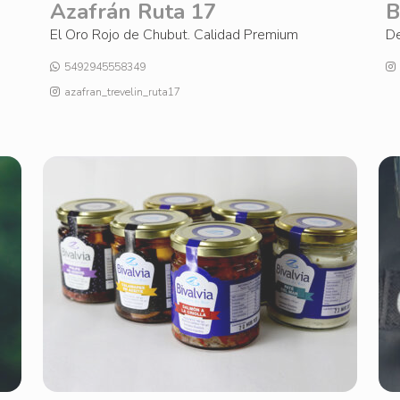
Azafrán Ruta 17
B
El Oro Rojo de Chubut. Calidad Premium
De
5492945558349
azafran_trevelin_ruta17