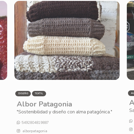
A
DISEÑO
TEXTIL
A
Albor Patagonia
Sa
"Sostenibilidad y diseño con alma patagónica."
5492804819887
alborpatagonia