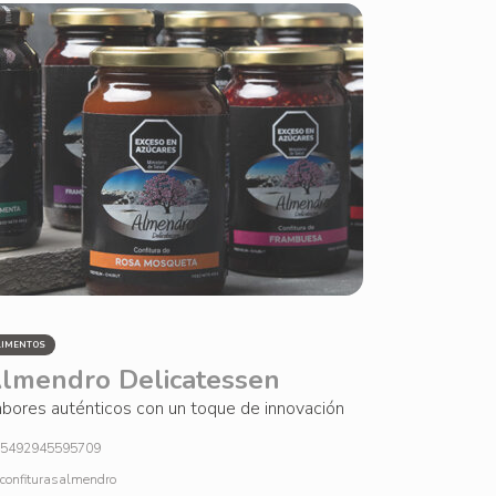
LIMENTOS
lmendro Delicatessen
bores auténticos con un toque de innovación
5492945595709
confiturasalmendro