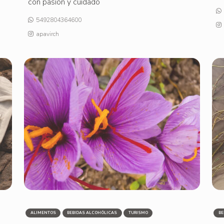
con pasión y cuidado
5492804364600
apavirch
ALIMENTOS
BEBIDAS ALCOHÓLICAS
TURISMO
BE