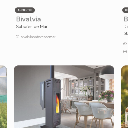
ALIMENTOS
D
Bivalvia
B
Sabores de Mar.
De
pl
bivalviasaboresdemar