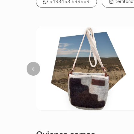
5493453 539569
territori