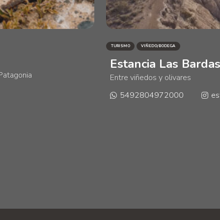
TURISMO
VIÑEDO/BODEGA
Estancia Las Barda
 Patagonia
Entre viñedos y olivares
5492804972000
es