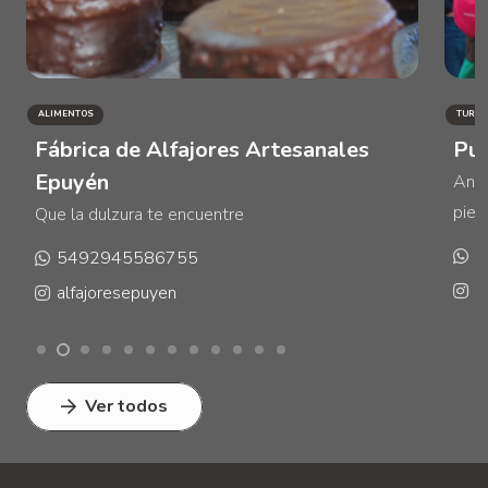
ALIMENTOS
TURIS
Fábrica de Alfajores Artesanales
Pue
Epuyén
Anfi
pie 
Que la dulzura te encuentre
5
5492945586755
p
alfajoresepuyen
Ver todos