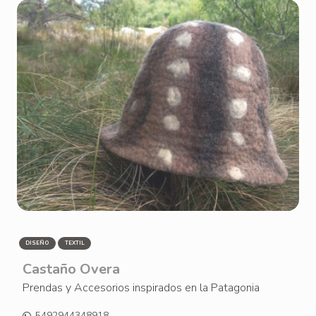
DISEÑO
TEXTIL
Castaño Overa
Prendas y Accesorios inspirados en la Patagonia
5492944348918