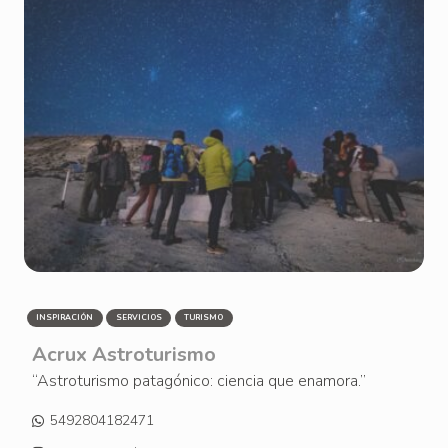
INSPIRACIÓN
SERVICIOS
TURISMO
Acrux Astroturismo
“Astroturismo patagónico: ciencia que enamora.”
5492804182471