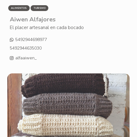
ALIMENTOS
TURISMO
Aiwen Alfajores
El placer artesanal en cada bocado
5492944698977
5492944635030
alfaaiwen_