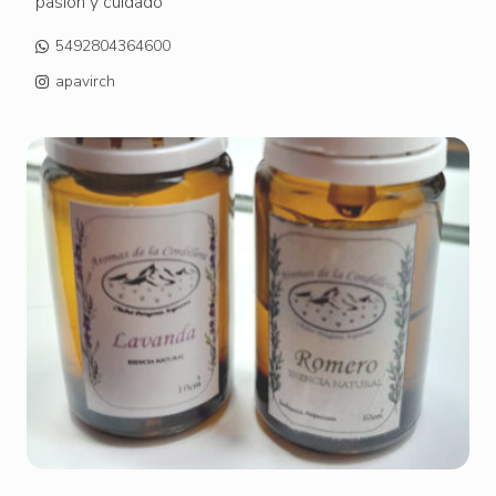
pasión y cuidado
5492804364600
apavirch