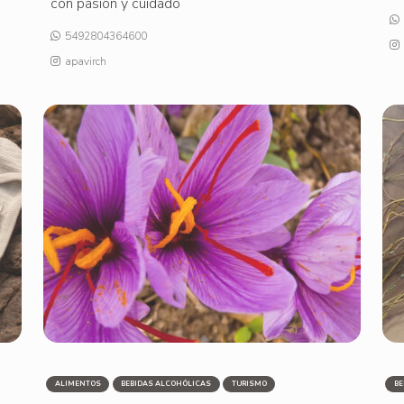
con pasión y cuidado
5492804364600
apavirch
ALIMENTOS
BEBIDAS ALCOHÓLICAS
TURISMO
BE