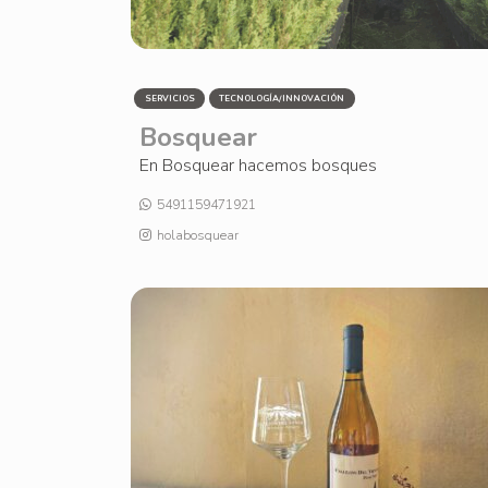
SERVICIOS
TECNOLOGÍA/INNOVACIÓN
Bosquear
En Bosquear hacemos bosques
5491159471921
holabosquear