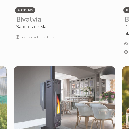
ALIMENTOS
D
Bivalvia
B
Sabores de Mar.
De
pl
bivalviasaboresdemar