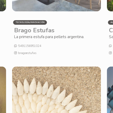
TECNOLOGÍA/INNOVACIÓN
A
Brago Estufas
C
La primera estufa para pellets argentina.
Sa
5491156951024
bragoestufas