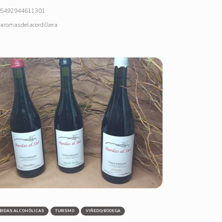
5492944611301
aromasdelacordillera
BIDAS ALCOHÓLICAS
TURISMO
VIÑEDO/BODEGA