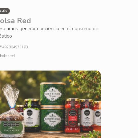
ISEÑO
olsa Red
seamos generar conciencia en el consumo de
ástico
5492804973163
bolsared