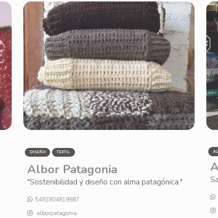
A
DISEÑO
TEXTIL
A
Albor Patagonia
Sa
"Sostenibilidad y diseño con alma patagónica."
5492804819887
alborpatagonia