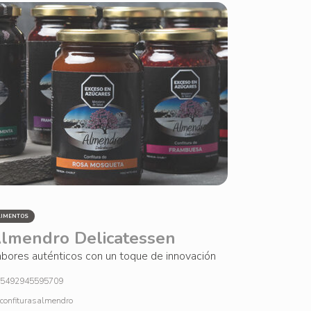
LIMENTOS
lmendro Delicatessen
bores auténticos con un toque de innovación
5492945595709
confiturasalmendro