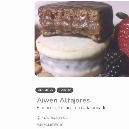
ALIMENTOS
TURISMO
Aiwen Alfajores
El placer artesanal en cada bocado
5492944698977
5492944635030