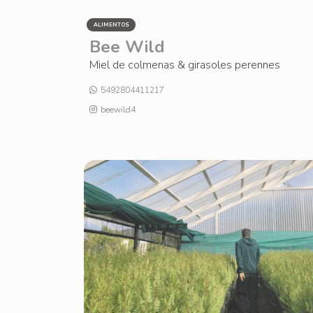
ALIMENTOS
Bee Wild
Miel de colmenas & girasoles perennes
5492804411217
beewild4