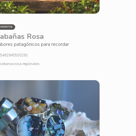
LIMENTOS
abañas Rosa
bores patagónicos para recordar
5492945530293
cabanasrosa.regionales