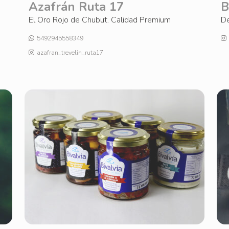
Azafrán Ruta 17
B
El Oro Rojo de Chubut. Calidad Premium
De
5492945558349
azafran_trevelin_ruta17