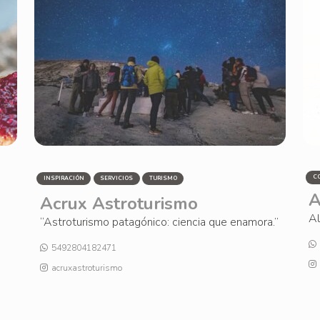
C
INSPIRACIÓN
SERVICIOS
TURISMO
A
Acrux Astroturismo
Al
“Astroturismo patagónico: ciencia que enamora.”
5492804182471
acruxastroturismo