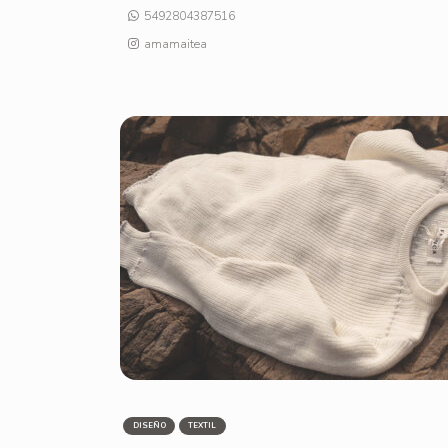
5492804387516
amamaitea
DISEÑO
TEXTIL